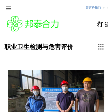

留言给我们
企业文化
新闻中心
公告公示
服务范围
企业文化
最新动态
化工
安全评价
行业资讯
非煤矿山
职业卫生检测与危害评价

职业卫生检测与危害评价
冶金
安全生产标准化
煤矿
矿山设计咨询/矿山储量核查
行业行规
固体矿产地质勘查/坑探
可行性研究报告编制
水土保持/土地复垦方案编制
环境监测与评价