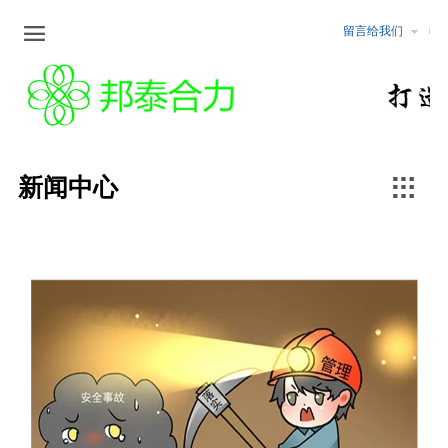

留言给我们
企业文化
新闻中心
公告公示
服务范围
企业文化
最新动态
化工
安全评价
行业资讯
非煤矿山
职业卫生检测与危害评价

新闻中心
冶金
安全生产标准化
煤矿
矿山设计咨询/矿山储量核查
行业行规
固体矿产地质勘查/坑探
可行性研究报告编制
水土保持/土地复垦方案编制
环境监测与评价