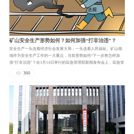
地震安全性评价
邦泰云安全
矿山安全生产形势如何？如何加强“打非治违”？
安全生产一头连着经济社会发展大局，一头连着人民福祉。矿山领
域作为安全生产工作的一大重点，当前形势如何?下一步将怎样加
强“打非治违”？在3月14日举行的应急管理部新闻发布会上，应急管
理部及国家矿山安监局有关负责人就社会关心的热点话题进行了回
360
应。 国务院安委会已对 贵州一煤矿顶板事故查处挂牌督办 应急管理
部新闻宣传司司长申展利表示，...