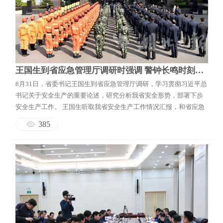
王国生到省应急管理厅调研时强调 警钟长鸣时刻保持风险防范意识 举一反三提高安全生产治理能力
8月31日，省委书记王国生到省应急管理厅调研，学习贯彻习近平总
书记关于安全生产的重要论述，研究分析我省安全形势，部署下步
安全生产工作。 王国生听取我省安全生产工作情况汇报，和省应急
管理厅党员干部一起，围绕安全生产事故典型案例，逐一分析原
385
因，深刻查找问题短板，就做好下步安全生产工作听取意见建议。
王国生指出，安全事故发生的背后都有麻痹大意、行动迟缓、责任
空转的影子，从根源上看还是思想...